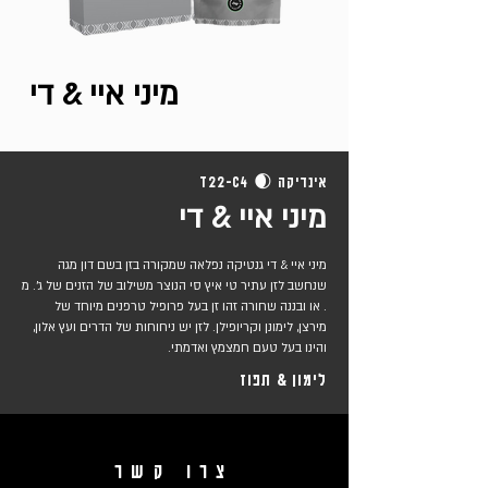
מיני איי & די
י
אינדיקה 🌒 T22-C4
מיני איי & די
מיני איי & די גנטיקה נפלאה שמקורה בזן בשם דון מגה
שנחשב לזן עתיר טי איץ סי הנוצר משילוב של הזנים של ג'. מ
. או ובננה שחורה זהו זן בעל פרופיל טרפנים מיוחד של
מירצן, לימונן וקריופילן. לזן יש ניחוחות של הדרים ועץ אלון,
והינו בעל טעם חמצמץ ואדמתי.
לימון & תפוז
צרו קשר