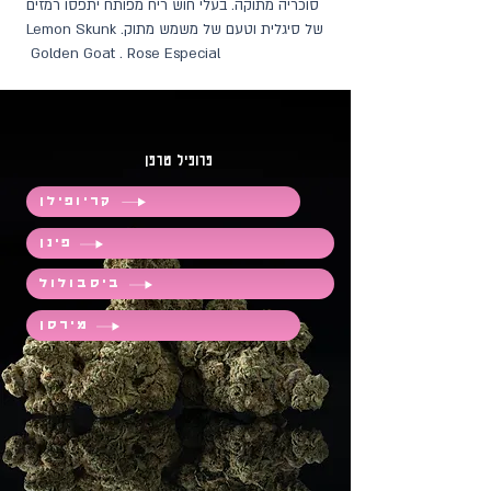
סוכריה מתוקה. בעלי חוש ריח מפותח יתפסו רמזים
של סיגלית וטעם של משמש מתוק. Lemon Skunk
Golden Goat . Rose Especial
פרופיל טרפן
קריופילן
פינן
ביסבולול
מירסן